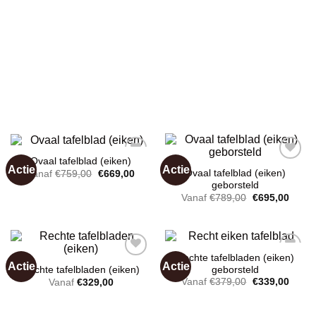
Ovaal tafelblad (eiken)
Actie
Actie
Oorspronkelijke
Huidige
Ovaal tafelblad (eiken)
Vanaf
€
759,00
€
669,00
prijs
prijs
geborsteld
was:
is:
Toevoegen
Toevoegen
Oorspronkelij
Huidi
Vanaf
€
789,00
€
695,00
€759,00.
€669,00.
aan
aan
prijs
prijs
wenslijst
wenslijst
was:
is:
€789,00.
€695,
Rechte tafelbladen (eiken)
Actie
Actie
geborsteld
Rechte tafelbladen (eiken)
Oorspronkelij
Huidi
Vanaf
€
379,00
€
339,00
Vanaf
€
329,00
prijs
prijs
Toevoegen
Toevoegen
was:
is:
aan
aan
€379,00.
€339,
wenslijst
wenslijst