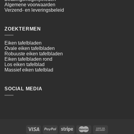
Algemene voorwaarden
Verzend- en leveringsbeleid
ZOEKTERMEN
Eiken tafelbladen
Ovale eiken tafelbladen
Robuuste eiken tafelbladen
Eiken tafelbladen rond
Los eiken tafelblad
Massief eiken tafelblad
SOCIAL MEDIA