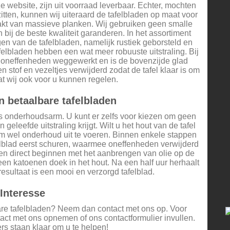
 website, zijn uit voorraad leverbaar. Echter, mochten
itten, kunnen wij uiteraard de tafelbladen op maat voor
kt van massieve planken. Wij gebruiken geen smalle
bij de beste kwaliteit garanderen. In het assortiment
en van de tafelbladen, namelijk rustiek geborsteld en
felbladen hebben een wat meer robuuste uitstraling. Bij
e oneffenheden weggewerkt en is de bovenzijde glad
stof en vezeltjes verwijderd zodat de tafel klaar is om
at wij ook voor u kunnen regelen.
 betaalbare tafelbladen
ls onderhoudsarm. U kunt er zelfs voor kiezen om geen
 geleefde uitstraling krijgt. Wilt u het hout van de tafel
 wel onderhoud uit te voeren. Binnen enkele stappen
felblad eerst schuren, waarmee oneffenheden verwijderd
en direct beginnen met het aanbrengen van olie op de
 een katoenen doek in het hout. Na een half uur herhaalt
resultaat is een mooi en verzorgd tafelblad.
Interesse
are tafelbladen? Neem dan contact met ons op. Voor
tact met ons opnemen of ons contactformulier invullen.
 staan klaar om u te helpen!