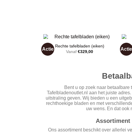
Rechte tafelbladen (eiken)
Rech
Actie
Acti
Vanaf
€
329,00
Toevoegen
aan
wenslijst
Betaalb
Bent u op zoek naar betaalbare t
Tafelbladenoutlet.nl aan het juiste adres.
uitstraling geven. Wij bieden u een uitgeb
rechthoekige bladen en met verschillende a
uw wens. En dat ook n
Assortiment 
Ons assortiment beschikt over allerlei v