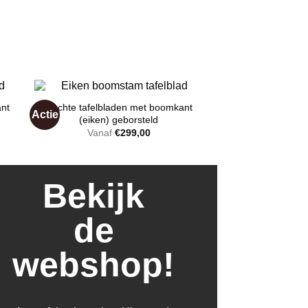
nt
Rechte tafelbladen met boomkant
Actie
(eiken) geborsteld
lijke
idige
Vanaf
€
299,00
js
gen
Toevoegen
aan
49,00.
st
wenslijst
Bekijk
de
webshop!