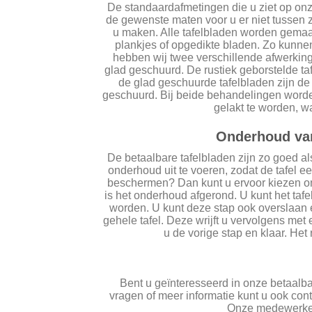
De standaardafmetingen die u ziet op onze
de gewenste maten voor u er niet tussen z
u maken. Alle tafelbladen worden gemaa
plankjes of opgedikte bladen. Zo kunnen 
hebben wij twee verschillende afwerking
glad geschuurd. De rustiek geborstelde ta
de glad geschuurde tafelbladen zijn d
geschuurd. Bij beide behandelingen worden 
gelakt te worden, w
Onderhoud van
De betaalbare tafelbladen zijn zo goed a
onderhoud uit te voeren, zodat de tafel een
beschermen? Dan kunt u ervoor kiezen om
is het onderhoud afgerond. U kunt het ta
worden. U kunt deze stap ook overslaan 
gehele tafel. Deze wrijft u vervolgens met
u de vorige stap en klaar. Het 
Bent u geïnteresseerd in onze betaalb
vragen of meer informatie kunt u ook con
Onze medewerkers