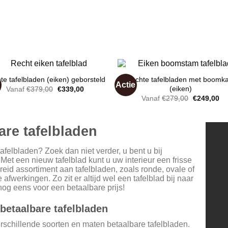
te tafelbladen (eiken) geborsteld
Rechte tafelbladen met boomka
e
Actie
Oorspronkelijke
Huidige
(eiken)
Vanaf
€
379,00
€
339,00
prijs
prijs
Oorspronke
Hu
Vanaf
€
279,00
€
249,00
was:
is:
prijs
pri
Toevoegen
Toevoe
€379,00.
€339,00.
was:
is:
aan
aan
€279,00.
€2
wenslijst
wenslij
are tafelbladen
afelbladen? Zoek dan niet verder, u bent u bij
 Met een nieuw tafelblad kunt u uw interieur een frisse
reid assortiment aan tafelbladen, zoals ronde, ovale of
fwerkingen. Zo zit er altijd wel een tafelblad bij naar
og eens voor een betaalbare prijs!
betaalbare tafelbladen
erschillende soorten en maten betaalbare tafelbladen.