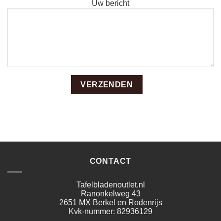
Uw bericht
CONTACT
Tafelbladenoutlet.nl
Ranonkelweg 43
2651 MX Berkel en Rodenrijs
Kvk-nummer: 82936129