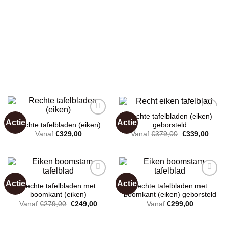
Rechte tafelbladen (eiken)
Actie
Actie
geborsteld
Rechte tafelbladen (eiken)
Oorspronkelij
Huidi
Vanaf
€
379,00
€
339,00
Vanaf
€
329,00
prijs
prijs
Toevoegen
Toevoegen
was:
is:
aan
aan
€379,00.
€339,
wenslijst
wenslijst
Actie
Actie
Rechte tafelbladen met
Rechte tafelbladen met
boomkant (eiken)
boomkant (eiken) geborsteld
Toevoegen
Toevoegen
Oorspronkelijke
Huidige
Vanaf
€
279,00
€
249,00
Vanaf
€
299,00
aan
aan
prijs
prijs
wenslijst
wenslijst
was:
is:
€279,00.
€249,00.