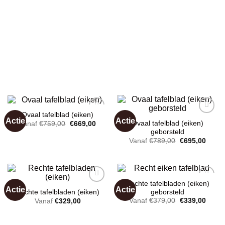
Ovaal tafelblad (eiken)
Actie
Actie
Oorspronkelijke
Huidige
Ovaal tafelblad (eiken)
Vanaf
€
759,00
€
669,00
prijs
prijs
geborsteld
was:
is:
Toevoegen
Toevoegen
Oorspronkelij
Huidi
Vanaf
€
789,00
€
695,00
€759,00.
€669,00.
aan
aan
prijs
prijs
wenslijst
wenslijst
was:
is:
€789,00.
€695,
Rechte tafelbladen (eiken)
Actie
Actie
geborsteld
Rechte tafelbladen (eiken)
Oorspronkelij
Huidi
Vanaf
€
379,00
€
339,00
Vanaf
€
329,00
prijs
prijs
Toevoegen
Toevoegen
was:
is:
aan
aan
€379,00.
€339,
wenslijst
wenslijst