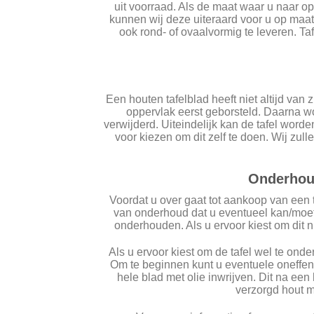
uit voorraad. Als de maat waar u naar op
kunnen wij deze uiteraard voor u op maat
ook rond- of ovaalvormig te leveren. Ta
Een houten tafelblad heeft niet altijd van z
oppervlak eerst geborsteld. Daarna w
verwijderd. Uiteindelijk kan de tafel worde
voor kiezen om dit zelf te doen. Wij zull
Onderhoud
Voordat u over gaat tot aankoop van een t
van onderhoud dat u eventueel kan/moet u
onderhouden. Als u ervoor kiest om dit ni
Als u ervoor kiest om de tafel wel te ond
Om te beginnen kunt u eventuele oneffen
hele blad met olie inwrijven. Dit na een
verzorgd hout me