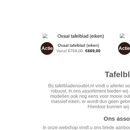
Ovaal tafelblad (eiken)
Actie
Acti
Ov
Oorspronkelijke
Huidige
Vanaf
€
759,00
€
669,00
prijs
prijs
was:
is:
Toevoegen
€759,00.
€669,00.
aan
wenslijst
Tafelb
Bij tafelbladenoutlet.nl vindt u allerlei
robuust. In ons assortiment bieden wij 
modellen ook nog eens voor mooie outle
massief eiken, er wordt dus geen gebr
Hierdoor kunnen wij 
Ons assor
In onze webshop vindt u ons brede aanbod 