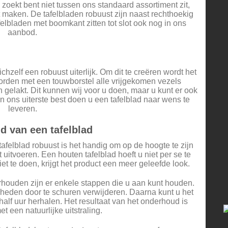
 zoekt bent niet tussen ons standaard assortiment zit,
 maken. De tafelbladen robuust zijn naast rechthoekig
felbladen met boomkant zitten tot slot ook nog in ons
aanbod.
ichzelf een robuust uiterlijk. Om dit te creëren wordt het
orden met een touwborstel alle vrijgekomen vezels
n gelakt. Dit kunnen wij voor u doen, maar u kunt er ook
en ons uiterste best doen u een tafelblad naar wens te
leveren.
 van een tafelblad
afelblad robuust is het handig om op de hoogte te zijn
itvoeren. Een houten tafelblad hoeft u niet per se te
et te doen, krijgt het product een meer geleefde look.
erhouden zijn er enkele stappen die u aan kunt houden.
heden door te schuren verwijderen. Daarna kunt u het
 half uur herhalen. Het resultaat van het onderhoud is
t een natuurlijke uitstraling.